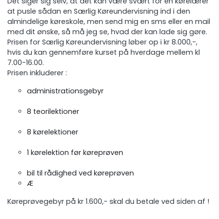
Det siger sig selv, at det kan være svært for en kørelærer
at pusle sådan en Særlig Køreundervisning ind i den
almindelige køreskole, men send mig en sms eller en mail
med dit ønske, så må jeg se, hvad der kan lade sig gøre.
Prisen for Særlig Køreundervisning løber op i kr 8.000,-,
hvis du kan gennemføre kurset på hverdage mellem kl
7.00-16.00.
Prisen inkluderer :
administrationsgebyr
8 teorilektioner
8 kørelektioner
1 kørelektion før køreprøven
bil til rådighed ved køreprøven
Æ
Køreprøvegebyr på kr 1.600,- skal du betale ved siden af !