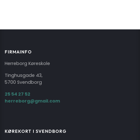
FIRMAINFO
Herreborg Køreskole
Tinghusgade 43,
5700 Svendborg
25 54 27 52
herreborg@gmail.com
KØREKORT I SVENDBORG