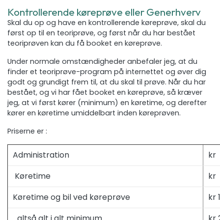
Kontrollerende køreprøve eller Generhverv
Skal du op og have en kontrollerende køreprøve, skal du
først op til en teoriprøve, og først når du har bestået
teoriprøven kan du få booket en køreprøve.
Under normale omstændigheder anbefaler jeg, at du
finder et teoriprøve-program på internettet og øver dig
godt og grundigt frem til, at du skal til prøve. Når du har
bestået, og vi har fået booket en køreprøve, så kræver
jeg, at vi først kører (minimum) en køretime, og derefter
kører en køretime umiddelbart inden køreprøven.
Priserne er :
Administration
kr
Køretime
kr
Køretime og bil ved køreprøve
kr 
…altså alt i alt minimum
kr 